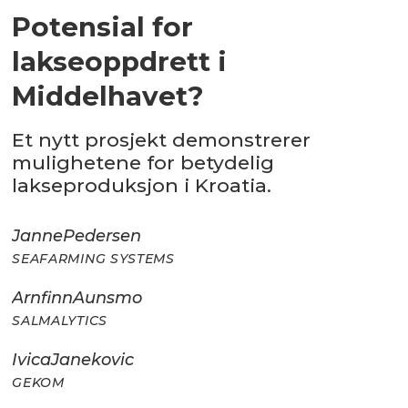
Potensial for
lakseoppdrett i
Middelhavet?
Et nytt prosjekt demonstrerer
mulighetene for betydelig
lakseproduksjon i Kroatia.
Janne
Pedersen
SEAFARMING SYSTEMS
Arnfinn
Aunsmo
SALMALYTICS
Ivica
Janekovic
GEKOM