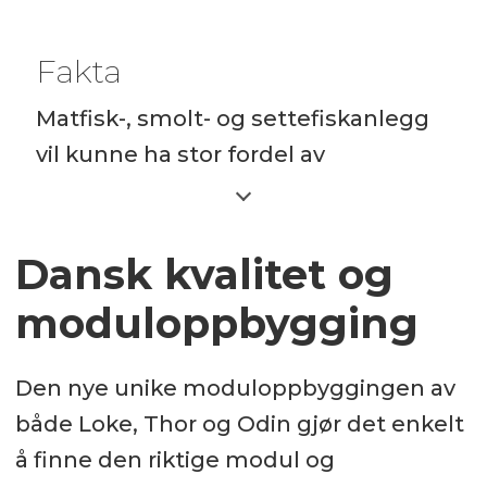
Fakta
Matfisk-, smolt- og settefiskanlegg
vil kunne ha stor fordel av
egenprodusert oksygen. Den
nordiske serien av
oksygengeneratorer er en
Dansk kvalitet og
rimeligere løsning i forhold til å få
moduloppbygging
levert flytende oksygen (LOX) på
tank.
Den nye unike moduloppbyggingen av
både Loke, Thor og Odin gjør det enkelt
Med et dokumentert energiforbruk
å finne den riktige modul og
på fra 0.6 kW/kg oksygen med 93 %