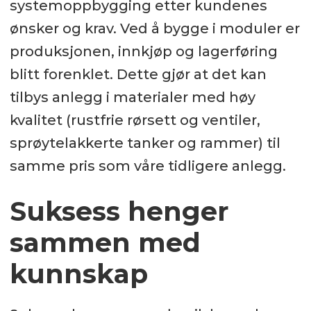
systemoppbygging etter kundenes
renhet, vil oppdretterne få en
ønsker og krav. Ved å bygge i moduler er
løsning som er økonomisk
produksjonen, innkjøp og lagerføring
fordelaktig. Med fokus på høy
blitt forenklet. Dette gjør at det kan
driftssikkerhet og kvalitet, samt
tilbys anlegg i materialer med høy
markedskunnskap fra våre
kvalitet (rustfrie rørsett og ventiler,
referanser, vil Oxymat i dag være i
sprøytelakkerte tanker og rammer) til
stand til å finne løsninger som
samme pris som våre tidligere anlegg.
dekker kundens behov for sikker
oksygenlevering.
Suksess henger
sammen med
kunnskap