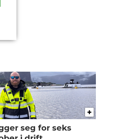
gger seg for seks
ober i drift