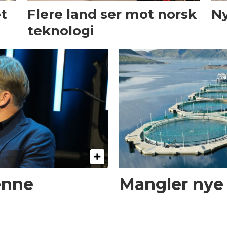
et
Flere land ser mot norsk
Ny
teknologi
enne
Mangler nye t