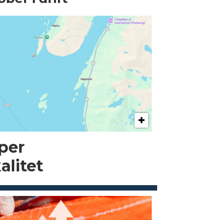
pper
alitet