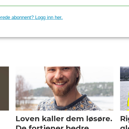
erede abonnent? Logg inn her.
Loven kaller dem løsøre.
Ri
De fortjener bedre.
gl