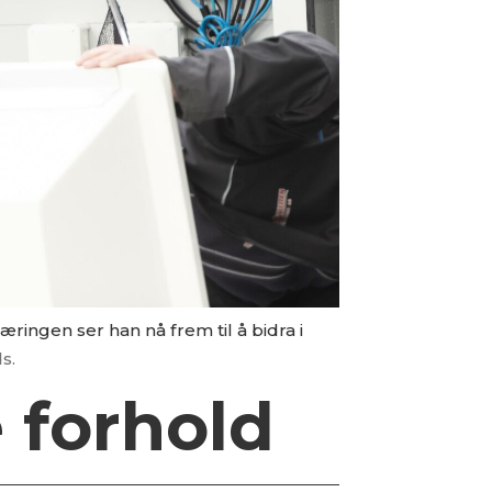
ringen ser han nå frem til å bidra i
s.
 forhold