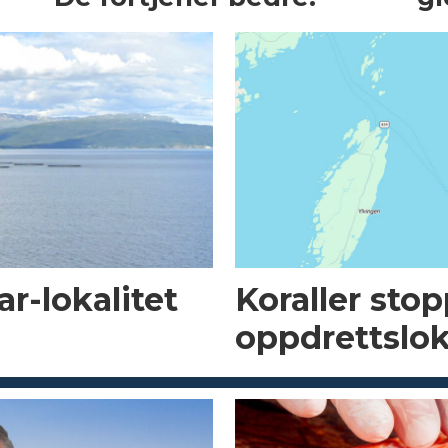
r-lokalitet
Koraller sto
oppdrettslok