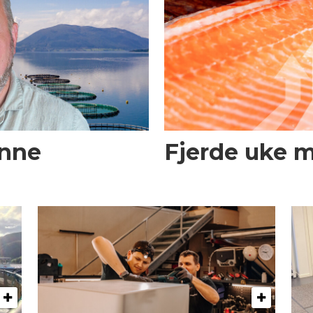
enne
Fjerde uke 