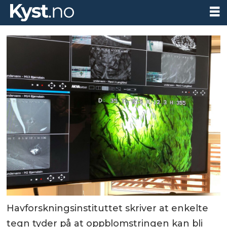
Havforskningsinstituttet skriver at enkelte
tegn tyder på at oppblomstringen kan bli