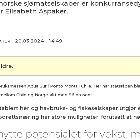
at norske sjømatselskaper er konkurransed
er Elisabeth Aspaker.
20.03.2024 - 14:49
DATERT
ldre.
ruksmessen Aqua Sur i Ponto Montt i Chile. Her har statsråden bl
en mellom Chile og Norge økt med 96 prosent.
ablert her og havbruks- og fiskeselskaper utgjør 
drettsnæring har store muligheter, forutsatt at n
ytte potensialet for vekst, 