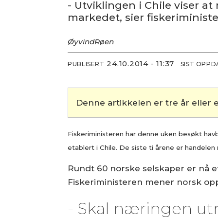
- Utviklingen i Chile viser 
markedet, sier fiskeriminist
Øyvind
Røen
24.10.2014 - 11:37
PUBLISERT
SIST OPP
Denne artikkelen er tre år eller e
Fiskeriministeren har denne uken besøkt havb
etablert i Chile. De siste ti årene er handel
Rundt 60 norske selskaper er nå et
Fiskeriministeren mener norsk opp
- Skal næringen utn