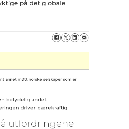
yktige på det globale
ant annet møtt norske selskaper som er
en betydelig andel.
æringen driver bærekraftig.
må utfordringene