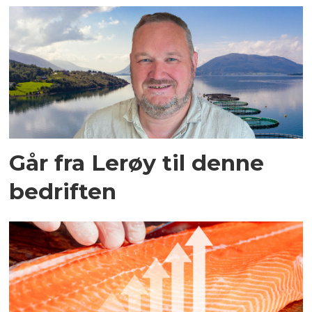
Går fra Lerøy til denne
bedriften