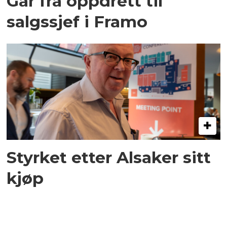
Går fra oppdrett til
salgssjef i Framo
Styrket etter Alsaker sitt
kjøp