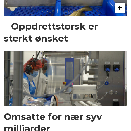
– Oppdrettstorsk er
sterkt ønsket
Omsatte for nær syv
milliarder