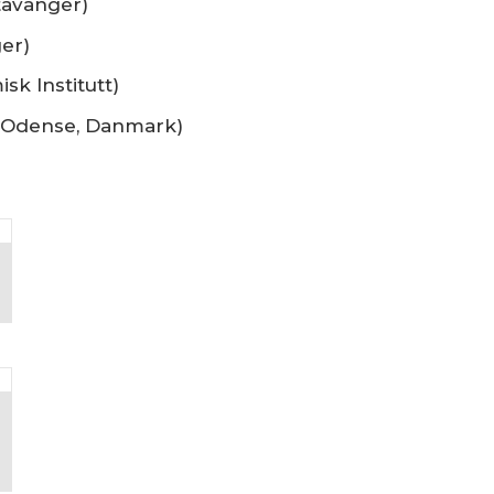
Stavanger)
ger)
sk Institutt)
 Odense, Danmark)