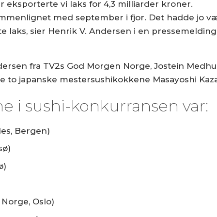
 eksporterte vi laks for 4,3 milliarder kroner.
ammenlignet med september i fjor. Det hadde jo v
este laks, sier Henrik V. Andersen i en pressemeldi
sen fra TV2s God Morgen Norge, Jostein Medhus fra
de to japanske mestersushikokkene Masayoshi Kaza
e i sushi-konkurransen var:
es, Bergen)
sø)
ø)
 Norge, Oslo)