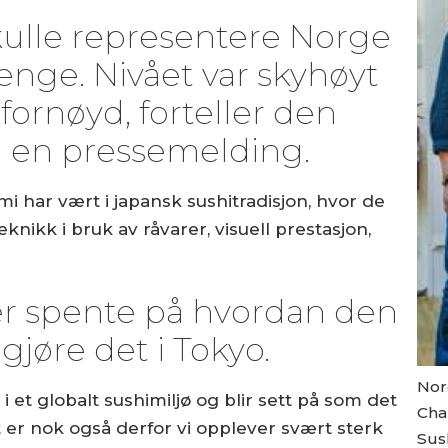
skulle representere Norge
lenge. Nivået var skyhøyt
fornøyd, forteller den
i en pressemelding.
 har vært i japansk sushitradisjon, hvor de
knikk i bruk av råvarer, visuell prestasjon,
er spente på hvordan den
 gjøre det i Tokyo.
Nor
i et globalt sushimiljø og blir sett på som det
Cha
et er nok også derfor vi opplever svært sterk
Sush