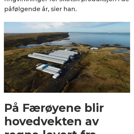
påfølgende år, sier han.
På Færøyene blir
hovedvekten av