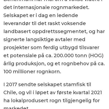
rognkjeks, som blir produsert i
det internasjonale rognmarkedet.
Norge, Island, Chile, USA, Brazil og
Selskapet er i dag en ledende
Colombia.
leverandør til det raskt voksende
landbasert oppdrettssegmentet, og har
Benchmark Genetics er også
signerte langsiktige avtaler med
ledende i verden innen tekniske
prosjekter som ferdig utbygd tilsvarer
genetiske tjenester til
et potensiale på ca. 200.000 tonn (HOG)
akvakulturnæringen.
årlig produksjon, og et rognbehov på ca.
I Norge har selskapet det
100 millioner rognkorn.
landbaserte stamfisk- og
rognanlegget, SalmoBreed Salten
I 2017 sendte selskapet stamfisk til
som er lokalisert i Sørfold i
Chile, og vil i løpet av første kvartal 2021
Nordland. Anlegget ble åpnet i
ha lokalprodusert rogn tilgjengelig for
mai 2019 og har en årlig kapasitet
markedet.