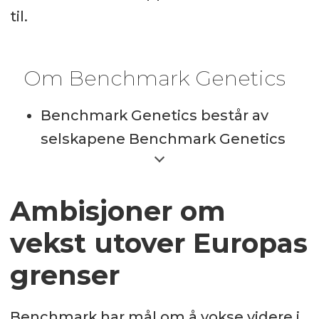
til.
Om Benchmark Genetics
Benchmark Genetics består av
selskapene Benchmark Genetics
Norway AS, StofnFiskur HF,
Benchmark Genetics Chile, Spring
Ambisjoner om
Genetics og Benchmark Genetics
Shrimp.
vekst utover Europas
Selskapene er verdensledende
grenser
innen avl og genetikk på atlantisk
oppdrettslaks, tilapia, reker og
Benchmark har mål om å vokse videre i