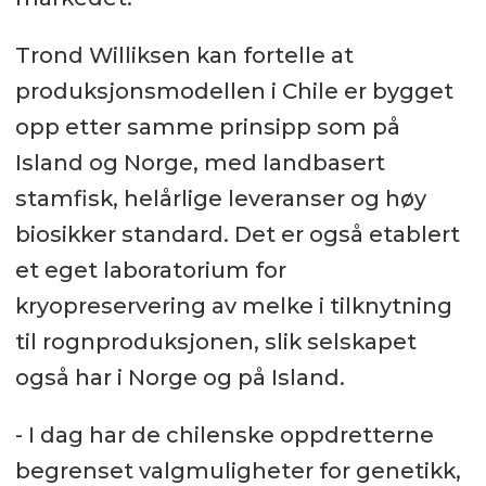
på ca. 150 millioner rognkorn.
Trond Williksen kan fortelle at
På Island har Benchmark
produksjonsmodellen i Chile er bygget
Genetics selskapet StofnFiskur
opp etter samme prinsipp som på
som har 3 produksjonsanlegg på
Island og Norge, med landbasert
sør-østspissen av øya, med en
stamfisk, helårlige leveranser og høy
årlig produksjonskapasitet på ca.
biosikker standard. Det er også etablert
200 millioner rognkorn. Selskapet
et eget laboratorium for
eksporterer rogn til hele verden,
kryopreservering av melke i tilknytning
og er en ledende leverandør til
til rognproduksjonen, slik selskapet
den voksende landbaserte
også har i Norge og på Island.
oppdrettsnæringen globalt.
- I dag har de chilenske oppdretterne
Benchmark Genetics er en del av
begrenset valgmuligheter for genetikk,
det britiske børsnoterte selskapet