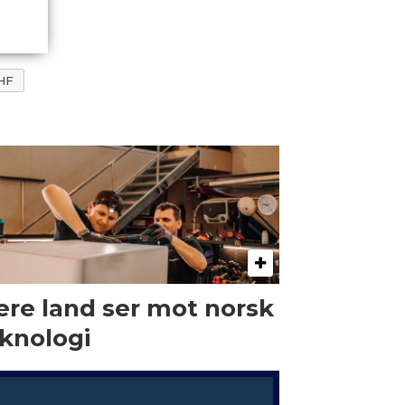
HF
ere land ser mot norsk
knologi