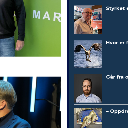
Styrket 
Hvor er 
Går fra 
– Oppdre