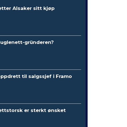
etter Alsaker sitt kjøp
fuglenett-gründeren?
oppdrett til salgssjef i Framo
ttstorsk er sterkt ønsket