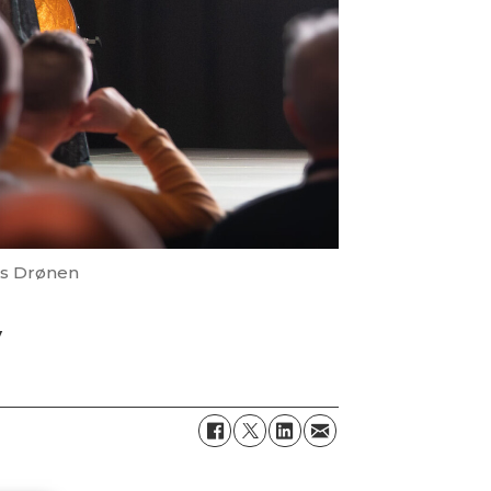
as Drønen
y