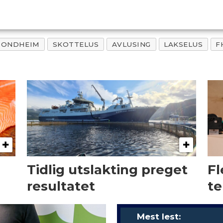
RONDHEIM
SKOTTELUS
AVLUSING
LAKSELUS
F
Tidlig utslakting preget
Fl
resultatet
te
Mest lest: