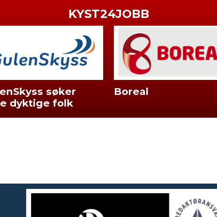
KYST24JOBB
enSkyss søker
Boreal
re dyktige folk