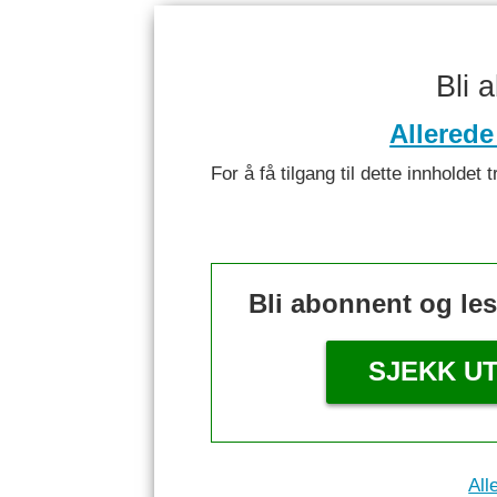
Bli 
Allerede
For å få tilgang til dette innhold
Bli abonnent og le
SJEKK U
All