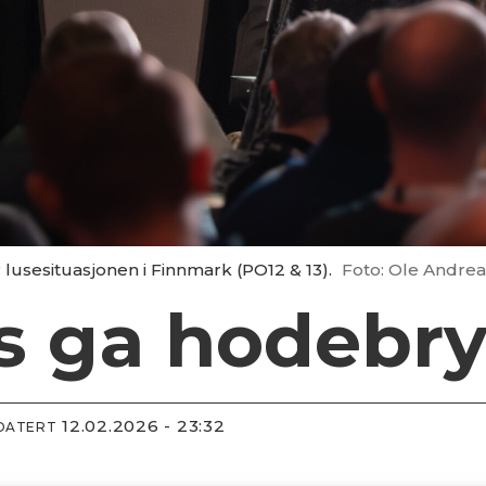
lusesituasjonen i Finnmark (PO12 & 13).
Foto: Ole Andre
s ga hodebr
12.02.2026 - 23:32
PDATERT