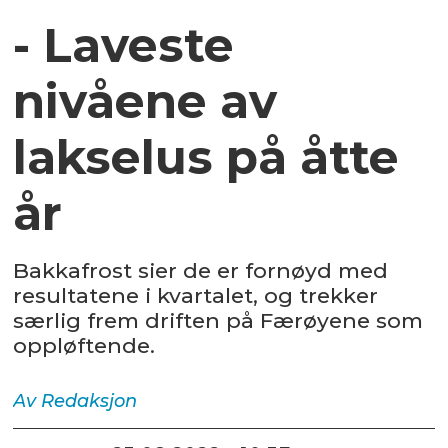
- Laveste
nivåene av
lakselus på åtte
år
Bakkafrost sier de er fornøyd med
resultatene i kvartalet, og trekker
særlig frem driften på Færøyene som
oppløftende.
Av
Redaksjon