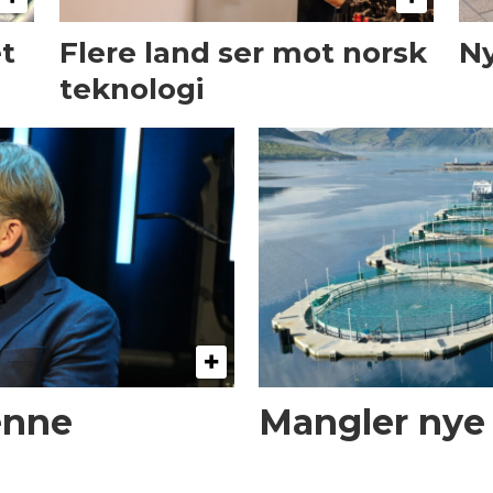
et
Flere land ser mot norsk
Ny
teknologi
enne
Mangler nye t