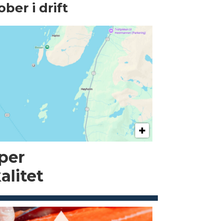
ober i drift
pper
alitet