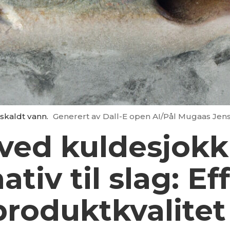
iskaldt vann.
Generert av Dall-E open AI/Pål Mugaas Jen
ved kuldesjokk 
tiv til slag: Ef
produkt­kvalitet