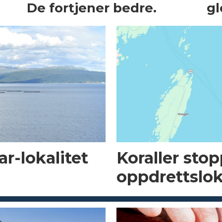
De fortjener bedre.
gl
r-lokalitet
Koraller sto
oppdrettslok