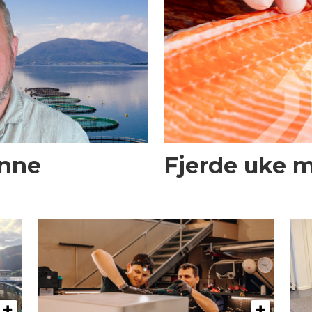
enne
Fjerde uke 