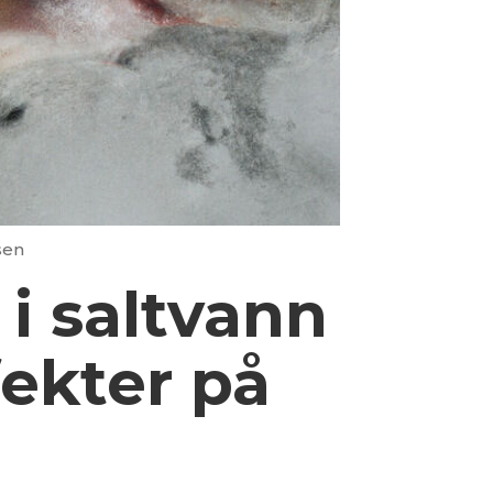
sen
i saltvann
fekter på