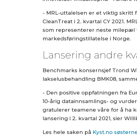
- MRL-uttalelsen er et viktig skr
CleanTreat i 2. kvartal CY 2021. M
som representerer neste milepæl 
markedsføringstillatelse i Norge.
Lansering andre kva
Benchmarks konsernsjef Trond Willi
lakselusbehandling BMK08, samme
- Den positive oppfatningen fra Eu
10-årig datainnsamlings- og vurder
gratulerer teamene våre for å ha ko
lansering i 2. kvartal 2021, sier Will
Les hele saken på
Kyst.no søstern