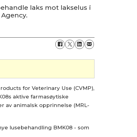
ehandle laks mot lakselus i
e Agency.
oducts for Veterinary Use (CVMP),
K08s aktive farmasøytiske
ler av animalsk opprinnelse (MRL-
s nye lusebehandling BMK08 - som