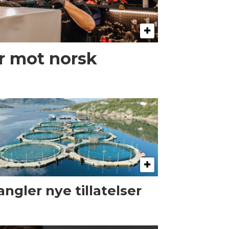
er mot norsk
ngler nye tillatelser