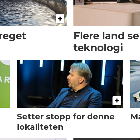
preget
Flere land s
teknologi
Setter stopp for denne
Ma
lokaliteten