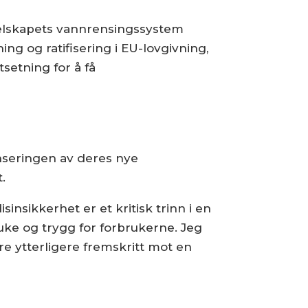
selskapets vannrensingssystem
ng og ratifisering i EU-lovgivning,
etning for å få
anseringen av deres nye
.
nsikkerhet er et kritisk trinn i en
uke og trygg for forbrukerne. Jeg
øre ytterligere fremskritt mot en