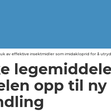
k av effektive insektmidler som imidakloprid for å utryd
e legemiddele
len opp til ny
ndling