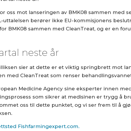
itt for oss mot lanseringen av BMK08 sammen med 
RL-uttalelsen berører ikke EU-kommisjonens beslutni
for BMK08 sammen med CleanTreat, og er en foruts
rtal neste år
ksen sier at dette er et viktig springbrett mot l
n med CleanTreat som renser behandlingsvannet
ropean Medicine Agency sine eksperter innen medisi
ingsprosess som sikrer at medisinen er trygg å br
mmet oss til dette punktet, og vi ser frem til å gj
iksen.
ettsted Fishfarmingexpert.com.