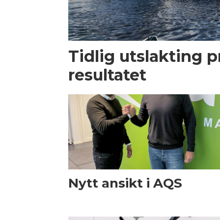
Tidlig utslakting 
resultatet
Nytt ansikt i AQS