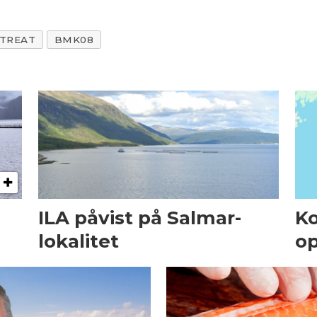
TREAT
BMK08
ILA påvist på Salmar-
Ko
lokalitet
op