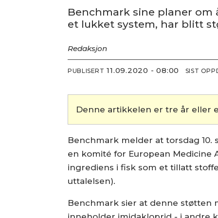
Benchmark sine planer om å 
et lukket system, har blitt 
Redaksjon
11.09.2020 - 08:00
PUBLISERT
SIST OP
Denne artikkelen er tre år eller e
Benchmark melder at torsdag 10. 
en komité for European Medicine A
ingrediens i fisk som et tillatt s
uttalelsen).
Benchmark sier at denne støtten m
inneholder imidakloprid - i andre k