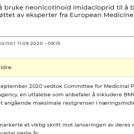
bruke neonicotinoid imidacloprid til å b
støttet av eksperter fra European Medicin
11.09.2020 - 09:15
PDATERT
ldre.
september 2020 vedtok Committee for Medicinal Pr
gency, en uttalelse som anbefaler å inkludere BM
toffet angående maksimale restgrenser i næringsmid
arkerte et viktig skritt mot lanseringen av dere
vartal neste år.