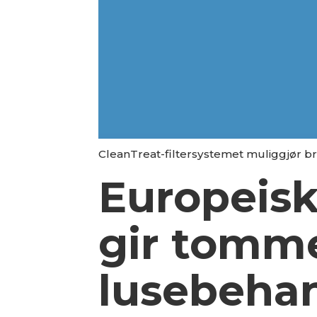
CleanTreat-filtersystemet muliggjør bru
Europeisk
gir tomme
lusebeha