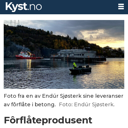
Foto fra en av Endúr Sjøsterk sine leveranser
av fôrflåte i betong.
Foto: Endúr Sjøsterk.
Fôrflåteprodusent