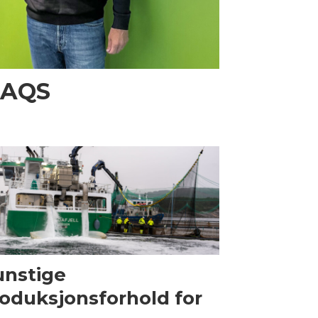
i AQS
nstige
oduksjonsforhold for