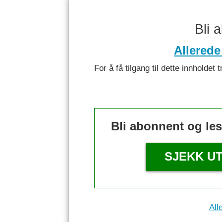
Bli 
Allerede
For å få tilgang til dette innhold
Bli abonnent og le
SJEKK U
All