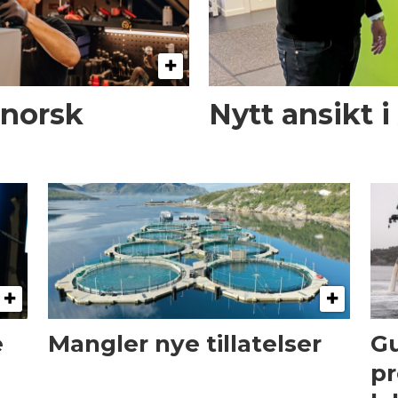
 norsk
Nytt ansikt 
e
Mangler nye tillatelser
Gu
pr