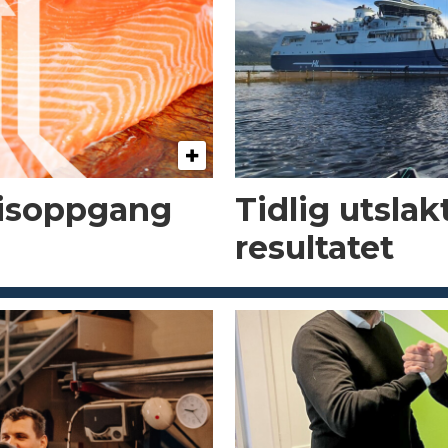
risoppgang
Tidlig utsla
resultatet