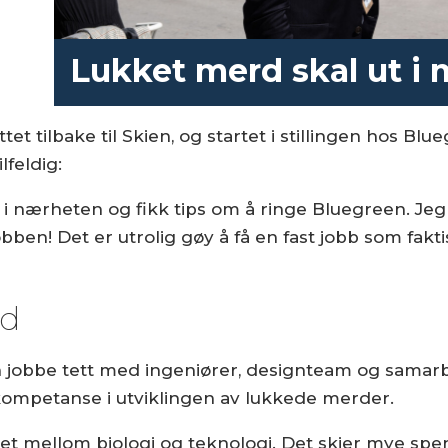
å
Lukket merd skal ut i
ttet tilbake til Skien, og startet i stillingen hos 
ilfeldig:
i nærheten og fikk tips om å ringe Bluegreen. Jeg
obben! Det er utrolig gøy å få en fast jobb som fak
dd
gen jobbe tett med ingeniører, designteam og samarb
 kompetanse i utviklingen av lukkede merder.
det mellom biologi og teknologi. Det skjer mye spe