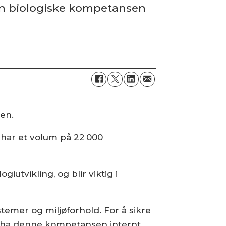
den biologiske kompetansen
ien.
 har et volum på 22 000
iutvikling, og blir viktig i
stemer og miljøforhold. For å sikre
 å ha denne kompetansen internt,