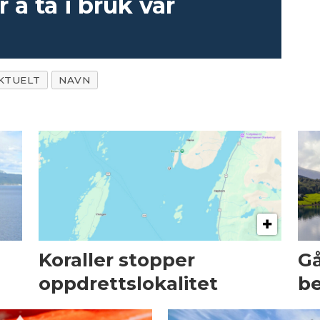
 å ta i bruk vår
KTUELT
NAVN
Koraller stopper
Gå
oppdrettslokalitet
be