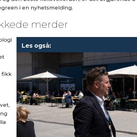
egreen i en nyhetsmelding.
lukkede merder
ologi
Les også:
et
 fikk
vet,
ing
lia