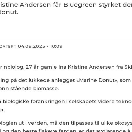
ristine Andersen får Bluegreen styrket 
Donut.
04.09.2025 - 10:09
PDATERT
rinbiolog, 27 år gamle Ina Kristine Andersen fra Sk
sing på det lukkede anlegget «Marine Donut», som
 tonn stående biomasse.
biologiske forankringen i selskapets videre teknolog
er.
logien ut i verden, må den tilpasses til ulike økosy
old og den beste fiskevelferden, er det avgjørende