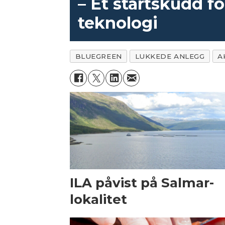
– Et startskudd for
teknologi
BLUEGREEN
LUKKEDE ANLEGG
A
ILA påvist på Salmar-
lokalitet