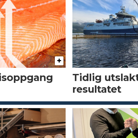
risoppgang
Tidlig utsla
resultatet