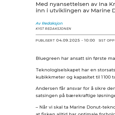
Med nyansettelsen av Ina K
inn i utviklingen av Marine 
Av
Redaksjon
KYST REDAKSJONEN
04.09.2025 - 10:00
PUBLISERT
SIST OP
Bluegreen har ansatt sin første ma
Teknologiselskapet har en storsat
kubikkmeter og kapasitet til 1 100
Andersen får ansvar for å sikre den 
satsingen på bærekraftige løsning
– Når vi skal ta Marine Donut-tekno
at fisken alltid har optimale forh