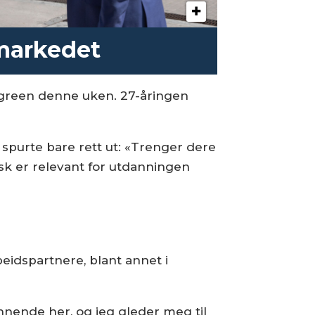
 markedet
Bluegreen denne uken. 27-åringen
 spurte bare rett ut: «Trenger dere
tisk er relevant for utdanningen
eidspartnere, blant annet i
nnende her, og jeg gleder meg til