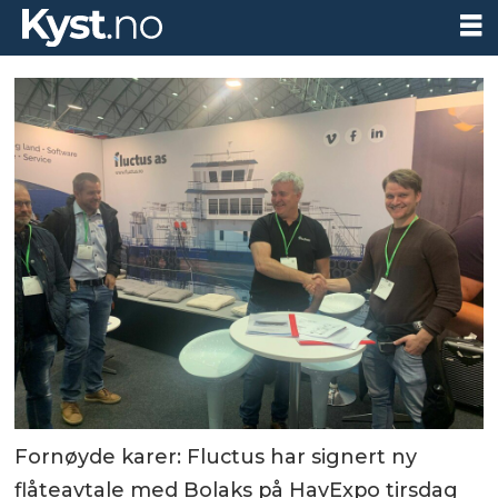
Fornøyde karer: Fluctus har signert ny
flåteavtale med Bolaks på HavExpo tirsdag