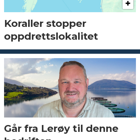
Koraller stopper
oppdrettslokalitet
Går fra Lerøy til denne