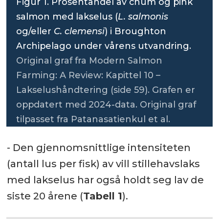
Figur 1. Prosentandel av chum og pink
salmon med lakselus (
L. salmonis
og/eller
C. clemensi
) i Broughton
Archipelago under vårens utvandring.
Original graf fra Modern Salmon
Farming: A Review: Kapittel 10 –
Lakselushåndtering (side 59). Grafen er
oppdatert med 2024-data. Original graf
tilpasset fra Patanasatienkul et al.
- Den gjennomsnittlige intensiteten
(antall lus per fisk) av vill stillehavslaks
med lakselus har også holdt seg lav de
siste 20 årene (
Tabell 1
).