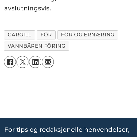
avslutningsvis.
CARGILL
FÔR
FÔR OG ERNÆRING
VANNBÅREN FÔRING
For tips og redaksjonelle henvendelser,