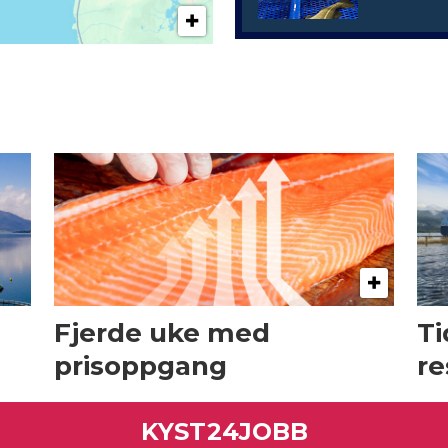
Fjerde uke med
Ti
prisoppgang
re
KYST24JOBB