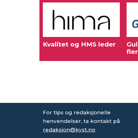
Kvalitet og HMS leder
Gul
fle
For tips og redaksjonelle
henvendelser, ta kontakt på
redaksjon@kyst.no