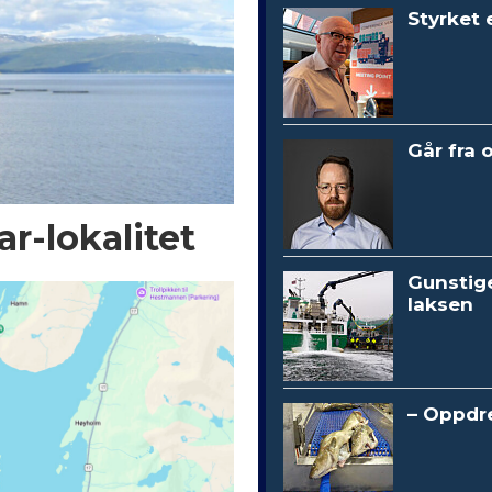
Styrket 
Går fra 
r-lokalitet
Gunstig
laksen
– Oppdre