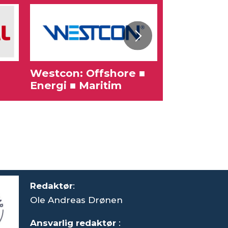
Westcon: Offshore ■
Karriere
Energi ■ Maritim
Redaktør
:
Ole Andreas Drønen
Ansvarlig redaktør
: