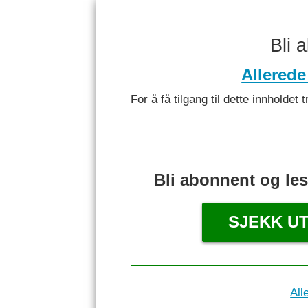
Bli 
Allerede
For å få tilgang til dette innhold
Bli abonnent og le
SJEKK U
All