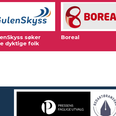
enSkyss søker
Boreal
re dyktige folk