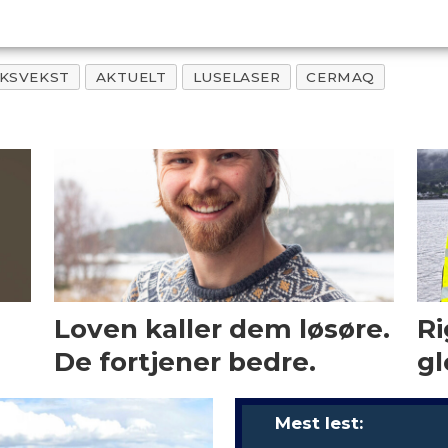
KSVEKST
AKTUELT
LUSELASER
CERMAQ
Loven kaller dem løsøre.
Ri
De fortjener bedre.
gl
Mest lest: