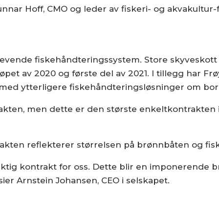
unnar Hoff, CMO og leder av fiskeri- og akvakultur
levende fiskehåndteringssystem. Store skyveskott t
løpet av 2020 og første del av 2021. I tillegg har F
med ytterligere fiskehåndteringsløsninger om bor
akten, men dette er den største enkeltkontrakten i s
ntrakten reflekterer størrelsen på brønnbåten og f
iktig kontrakt for oss. Dette blir en imponerende b
 sier Arnstein Johansen, CEO i selskapet.