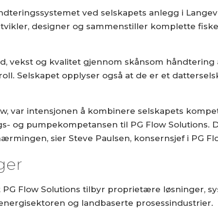
åndteringssystemet ved selskapets anlegg i Langev
 utvikler, designer og sammenstiller komplette fisk
rd, vekst og kvalitet gjennom skånsom håndtering 
ll. Selskapet opplyser også at de er et dattersels
flow, var intensjonen å kombinere selskapets komp
s- og pumpekompetansen til PG Flow Solutions. De
nærmingen, sier Steve Paulsen, konsernsjef i PG Fl
ger
PG Flow Solutions tilbyr proprietære løsninger, sy
 energisektoren og landbaserte prosessindustrier.