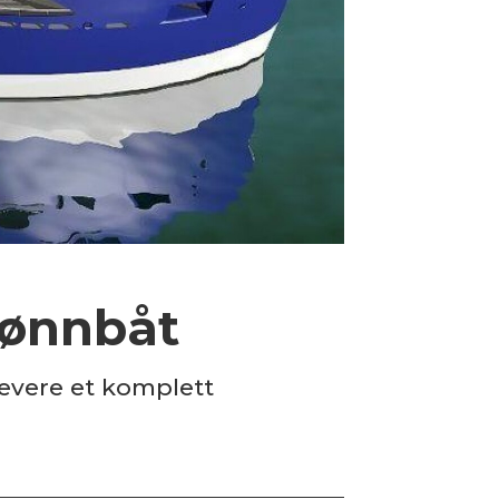
brønnbåt
levere et komplett