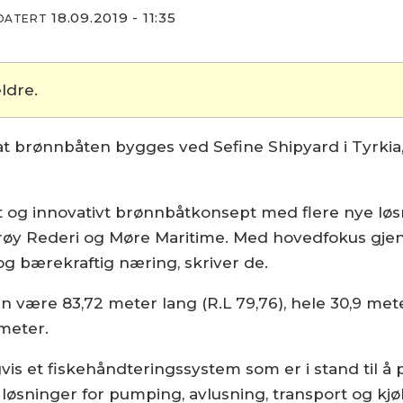
18.09.2019 - 11:35
PDATERT
ldre.
at brønnbåten bygges ved Sefine Shipyard i Tyrkia
tt og innovativt brønnbåtkonsept med flere nye løs
y Rederi og Møre Maritime. Med hovedfokus gje
og bærekraftig næring, skriver de.
den være 83,72 meter lang (R.L 79,76), hele 30,9 me
meter.
gvis et fiskehåndteringssystem som er i stand til å 
øsninger for pumping, avlusning, transport og kjøling