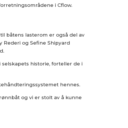
-forretningsområdene i Cflow.
il båtens lasterom er også del av
røy Rederi og Sefine Shipyard
d.
elskapets historie, forteller de i
iskehåndteringssystemet hennes.
rønnbåt og vi er stolt av å kunne