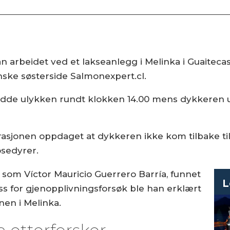
arbeidet ved et lakseanlegg i Melinka i Guaitec
enske søsterside Salmonexpert.cl.
jedde ulykken rundt klokken 14.00 mens dykkeren
asjonen oppdaget at dykkeren ikke kom tilbake til 
sedyrer.
t som Víctor Mauricio Guerrero Barría, funnet
L
ross for gjenopplivningsforsøk ble han erklært
nen i Melinka.