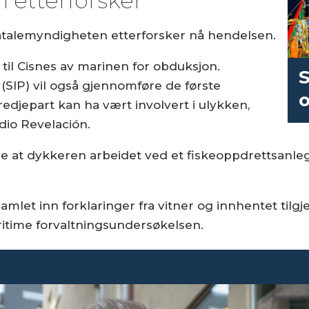
 etterforsker
talemyndigheten etterforsker nå hendelsen.
a til Cisnes av marinen for obduksjon.
S
(SIP) vil også gjennomføre de første
edjepart kan ha vært involvert i ulykken,
dio Revelación.
e at dykkeren arbeidet ved et fiskeoppdrettsanle
let inn forklaringer fra vitner og innhentet tilg
itime forvaltningsundersøkelsen.