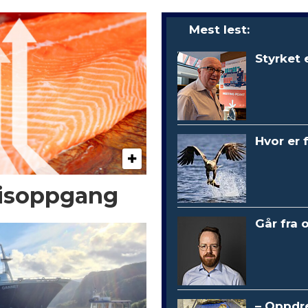
Mest lest:
Styrket 
Hvor er 
risoppgang
Går fra 
– Oppdre