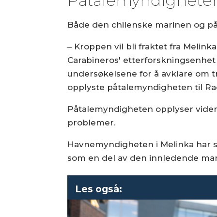
Påtalemyndigheten
Både den chilenske marinen og på
– Kroppen vil bli fraktet fra Melink
Carabineros' etterforskningsenhet 
undersøkelsene for å avklare om tr
opplyste påtalemyndigheten til Ra
Påtalemyndigheten opplyser vider
problemer.
Havnemyndigheten i Melinka har sam
som en del av den innledende mar
Les også: