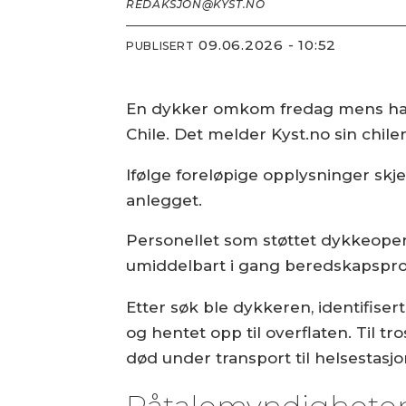
REDAKSJON@KYST.NO
09.06.2026 - 10:52
PUBLISERT
En dykker omkom fredag mens han 
Chile. Det melder Kyst.no sin chil
Ifølge foreløpige opplysninger sk
anlegget.
Personellet som støttet dykkeoper
umiddelbart i gang beredskapspro
Etter søk ble dykkeren, identifiser
og hentet opp til overflaten. Til t
død under transport til helsestasjo