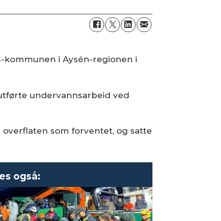
as-kommunen i Aysén-regionen i
 utførte undervannsarbeid ved
overflaten som forventet, og satte
es også: