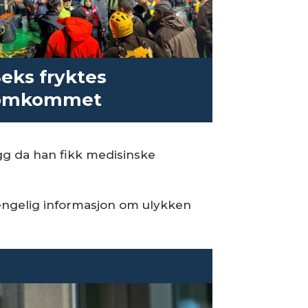
eks fryktes
omkommet
gg da han fikk medisinske
jengelig informasjon om ulykken