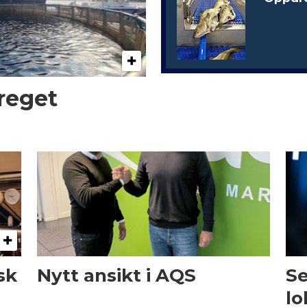
preget
sk
Nytt ansikt i AQS
Se
lo