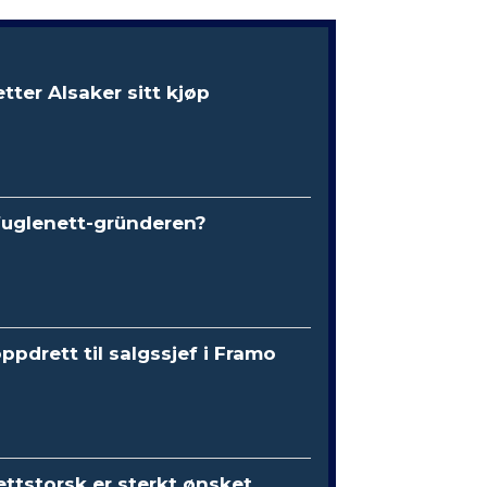
etter Alsaker sitt kjøp
fuglenett-gründeren?
oppdrett til salgssjef i Framo
ttstorsk er sterkt ønsket