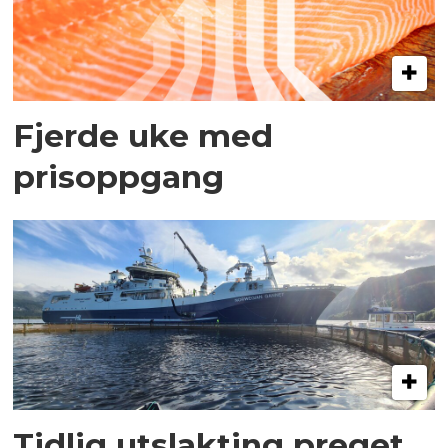
Fjerde uke med
prisoppgang
Tidlig utslakting preget