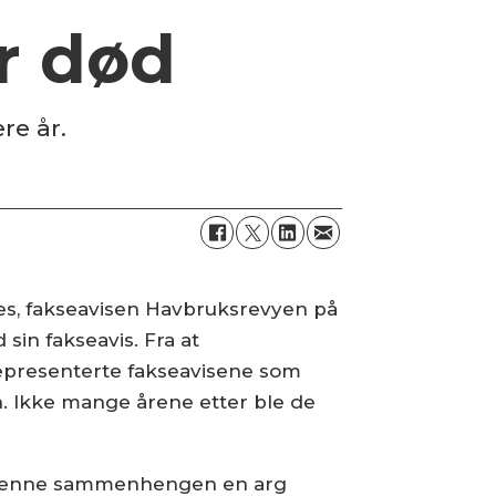
r død
re år.
es, fakseavisen Havbruksrevyen på
in fakseavis. Fra at
epresenterte fakseavisene som
n. Ikke mange årene etter ble de
i denne sammenhengen en arg