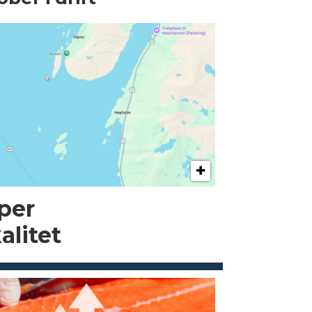
pper
alitet