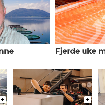
enne
Fjerde uke 