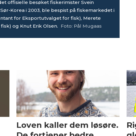
et offisielle besøket fiskerimister Svein
Sør-Korea i 2003, ble bespist på fiskemarkedet i
ntant for Eksportutvalget for fisk), Merete
fisk) og Knut Erik Olsen.
Foto: Pål Mugaas
Loven kaller dem løsøre.
Ri
De fortjener bedre.
gl