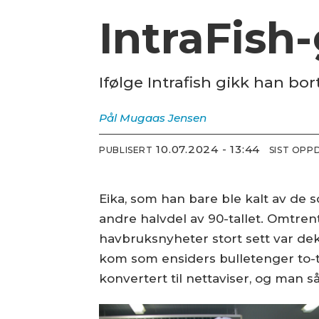
IntraFish
Ifølge Intrafish gikk han bort
Pål Mugaas
Jensen
10.07.2024 - 13:44
PUBLISERT
SIST OPP
Eika, som han bare ble kalt av d
andre halvdel av 90-tallet. Omtre
havbruksnyheter stort sett var d
kom som ensiders bulletenger to-tr
konvertert til nettaviser, og man så