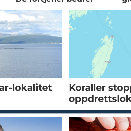
r-lokalitet
Koraller sto
oppdrettslok