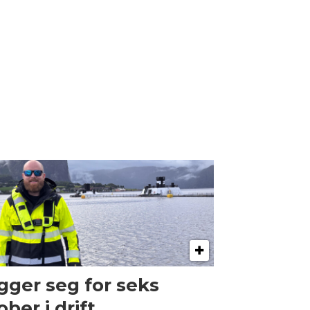
gger seg for seks
ober i drift