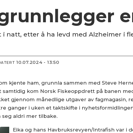
-grunnlegger e
 i natt, etter å ha levd med Alzheimer i fle
10.07.2024 - 13:50
DATERT
e som kjente ham, grunnla sammen med Steve Hern
nt samtidig kom Norsk Fiskeoppdrett på banen med s
ekket gjennom månedlige utgaver av fagmagasin, r
e ganger i uken et taktskifte i nyhetsformidlinge
 seg aldri mer tilbake.
Eika og hans Havbruksrevyen/Intrafish var 