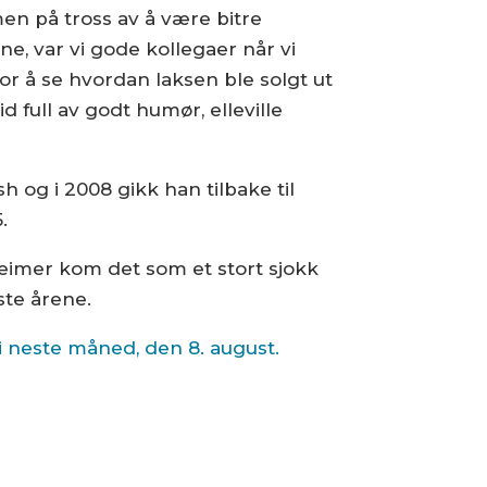
en på tross av å være bitre
, var vi gode kollegaer når vi
for å se hvordan laksen ble solgt ut
d full av godt humør, elleville
sh og i 2008 gikk han tilbake til
.
imer kom det som et stort sjokk
ste årene.
71 i neste måned, den 8. august.