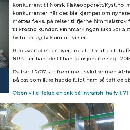
konkurrent til Norsk Fiskeoppdrett/Kyst.no, m
konkurrenter når det ble kjempet om nyhetene
møttes f.eks. på reiser til fjerne himmelstrøk 
til kresne kunder. Finnmarkingen Eika var allti
historier og tvilsomme vitser.
Han overlot etter hvert roret til andre i Intrafi
NRK der han ble til han pensjonerte seg i 2015
Da han i 2017 sto frem med sykdommen Alzhe
på oss som ikke hadde fulgt ham så tett de si
Olsen ville ifølge en sak på Intrafish, ha fylt 