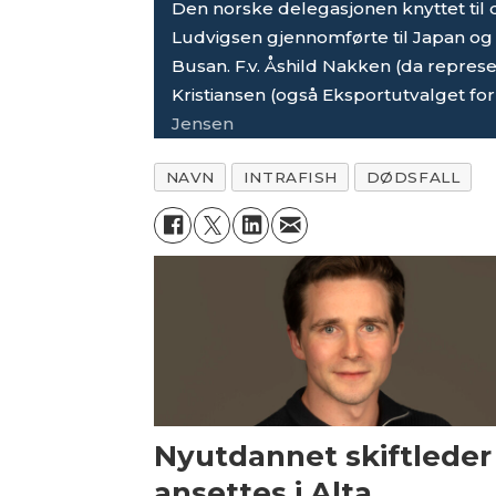
Den norske delegasjonen knyttet til d
Ludvigsen gjennomførte til Japan og 
Busan. F.v. Åshild Nakken (da represe
Kristiansen (også Eksportutvalget for 
Jensen
NAVN
INTRAFISH
DØDSFALL
Nyutdannet skiftleder
ansettes i Alta