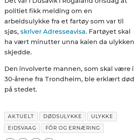
Det var i Dusavik i Rogaland onsdag at
politiet fikk melding om en
arbeidsulykke fra et fartøy som var til
sjøs,
skriver Adresseavisa
. Fartøyet skal
ha vært minutter unna kaien da ulykken
skjedde.
Den involverte mannen, som skal være i
30-årene fra Trondheim, ble erklært død
på stedet.
AKTUELT
DØDSULYKKE
ULYKKE
EIDSVAAG
FÔR OG ERNÆRING