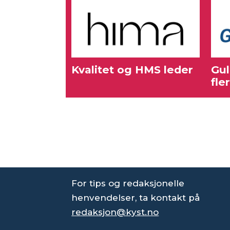
Kvalitet og HMS leder
Gul
fle
For tips og redaksjonelle
henvendelser, ta kontakt på
redaksjon@kyst.no