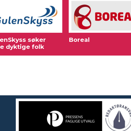
enSkyss søker
Boreal
re dyktige folk