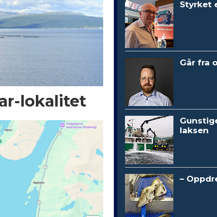
Styrket 
Går fra 
r-lokalitet
Gunstig
laksen
– Oppdre