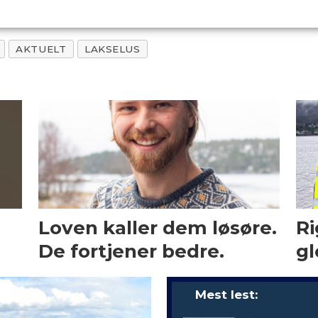
AKTUELT
LAKSELUS
Loven kaller dem løsøre.
Ri
De fortjener bedre.
gl
Mest lest: