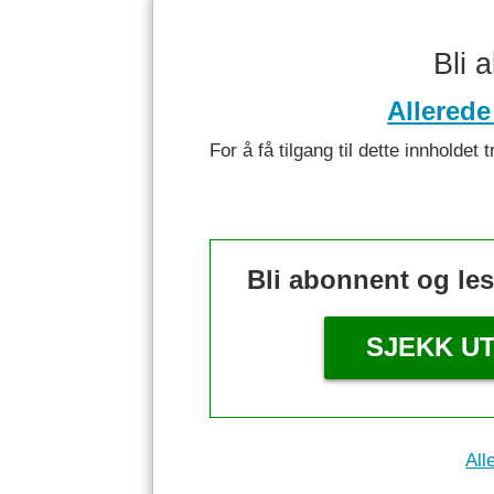
Bli 
Allerede
For å få tilgang til dette innhold
Bli abonnent og le
SJEKK U
All