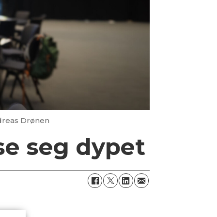
dreas Drønen
asse seg dypet