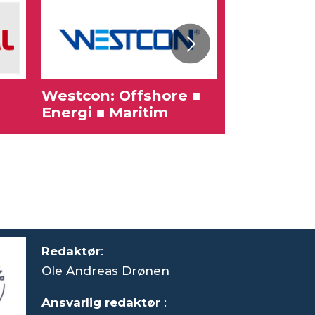
Westcon: Offshore ■
Karriere
Energi ■ Maritim
Redaktør
:
Ole Andreas Drønen
Ansvarlig redaktør
: