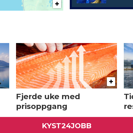
Fjerde uke med
Ti
prisoppgang
re
KYST24JOBB