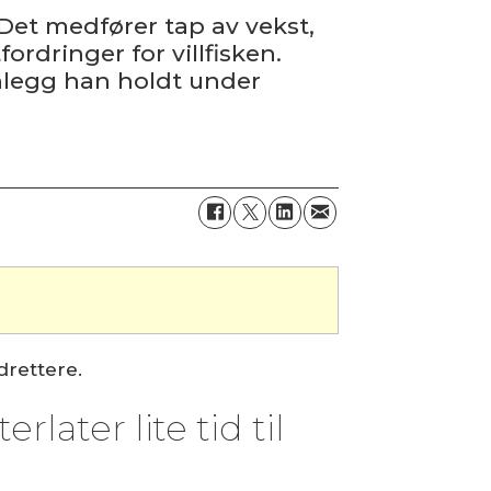
. Det medfører tap av vekst,
rdringer for villfisken.
nlegg han holdt under
drettere.
later lite tid til
.