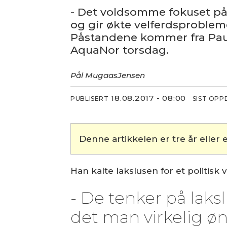
- Det voldsomme fokuset på la
og gir økte velferdsprobleme
Påstandene kommer fra Paul
AquaNor torsdag.
Pål Mugaas
Jensen
18.08.2017 - 08:00
PUBLISERT
SIST OP
Denne artikkelen er tre år eller e
Han kalte lakslusen for et politis
- De tenker på lakslu
det man virkelig øn