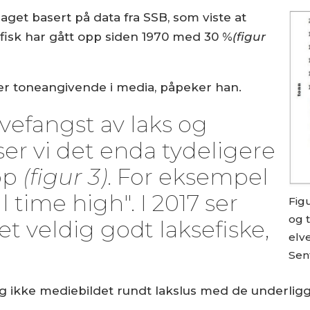
aget basert på data fra SSB, som viste at
 fisk har gått opp siden 1970 med 30 %
(figur
m er toneangivende i media, påpeker han.
lvefangst av laks og
ser vi det enda tydeligere
opp
(figur 3)
. For eksempel
l time high". I 2017 ser
Figu
og t
r et veldig godt laksefiske,
elve
Sent
ikke mediebildet rundt lakslus med de underliggen