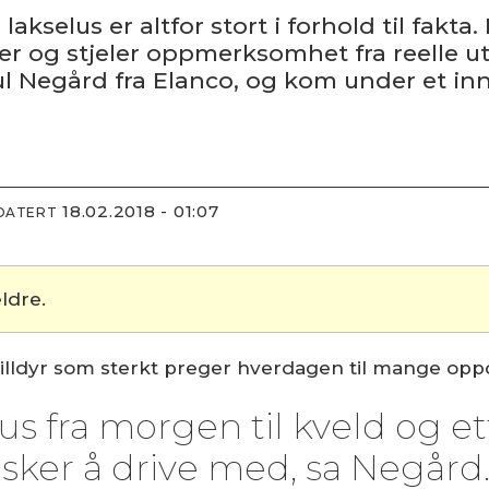
kselus er altfor stort i forhold til fakta
r og stjeler oppmerksomhet fra reelle utfo
 Negård fra Elanco, og kom under et in
18.02.2018 - 01:07
PDATERT
ldre.
k villdyr som sterkt preger hverdagen til mange opp
s fra morgen til kveld og etter
sker å drive med, sa Negård