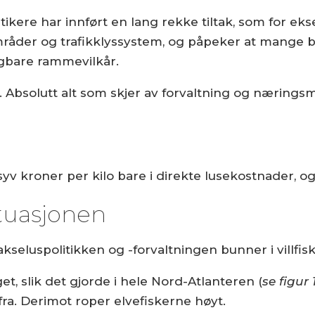
itikere har innført en lang rekke tiltak, som for ek
områder og trafikklyssystem, og påpeker at mange 
sigbare rammevilkår.
s. Absolutt alt som skjer av forvaltning og næring
yv kroner per kilo bare i direkte lusekostnader, og 
ituasjonen
seluspolitikken og -forvaltningen bunner i villfisk
get, slik det gjorde i hele Nord-Atlanteren (
se figur 
 fra. Derimot roper elvefiskerne høyt.