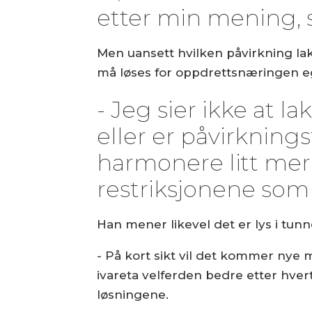
etter min mening, 
Men uansett hvilken påvirkning la
må løses for oppdrettsnæringen e
- Jeg sier ikke at l
eller er påvirkning
harmonere litt mer i
restriksjonene som b
Han mener likevel det er lys i tunn
- På kort sikt vil det kommer nye 
ivareta velferden bedre etter hvert
løsningene.