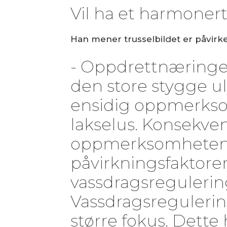
Vil ha et harmonert
Han mener trusselbildet er påvirket
- Oppdrettnæringen
den store stygge ulv
ensidig oppmerks
lakselus. Konsekven
oppmerksomheten 
påvirkningsfaktore
vassdragsregulering
Vassdragsregulerin
større fokus. Dette