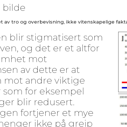
 bilde
 av tro og overbevisning, ikke vitenskapelige fakta,
 blir stigmatisert som
en, og det er et altfor
omhet mot
sen av dette er at
mot andre viktige
r som for eksempel
er blir redusert.
gen fortjener et mye
 henger ikke på greip