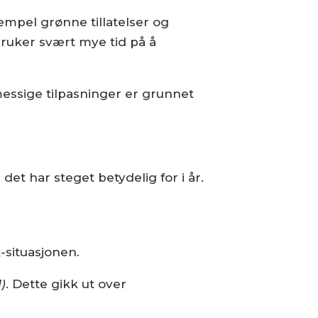
sempel grønne tillatelser og
bruker svært mye tid på å
smessige tilpasninger er grunnet
det har steget betydelig for i år.
-situasjonen.
1)
. Dette gikk ut over