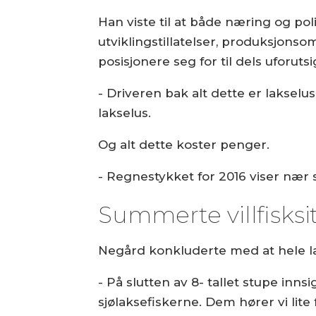
Han viste til at både næring og pol
utviklingstillatelser, produksjons
posisjonere seg for til dels uforut
- Driveren bak alt dette er lakselu
lakselus.
Og alt dette koster penger.
- Regnestykket for 2016 viser nær s
Summerte villfisks
Negård konkluderte med at hele lak
- På slutten av 8- tallet stupe innsi
sjølaksefiskerne. Dem hører vi lite