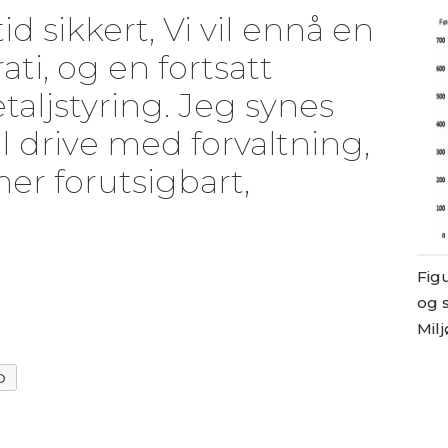
id sikkert, Vi vil ennå en
ti, og en fortsatt
aljstyring. Jeg synes
 drive med forvaltning,
er forutsigbart,
Figu
og s
Milj
O