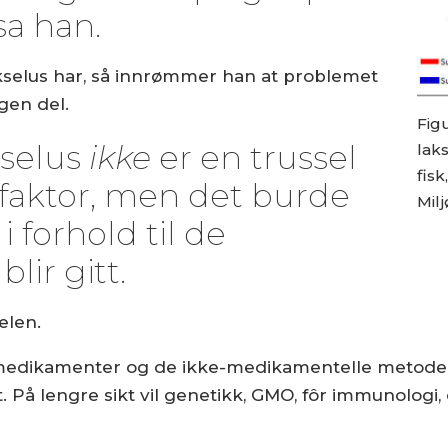
sa han.
kselus har, så innrømmer han at problemet
gen del.
Figu
akselus
ikke
er en trussel
laks
fisk
sfaktor, men det burde
Milj
 forhold til de
lir gitt.
elen.
medikamenter og de ikke-medikamentelle metodene v
. På lengre sikt vil genetikk, GMO, fôr immunologi, 