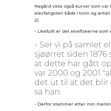
Negård viste også kurver som var l
elevfangsten både i tonn og antall
2)
.
- Likefullt er det elvefiskerne so
- Ser vi på samlet e
sjøørret siden 1876 
at dette har gått 
var 2000 og 2001 "al
det ut til at det bli
sa han.
- Derfor stemmer etter min mening 