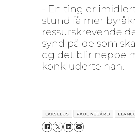
- En ting er imidlert
stund få mer byråkra
ressurskrevende det
synd på de som skal
og det blir neppe m
konkluderte han.
LAKSELUS
PAUL NEGÅRD
ELANC