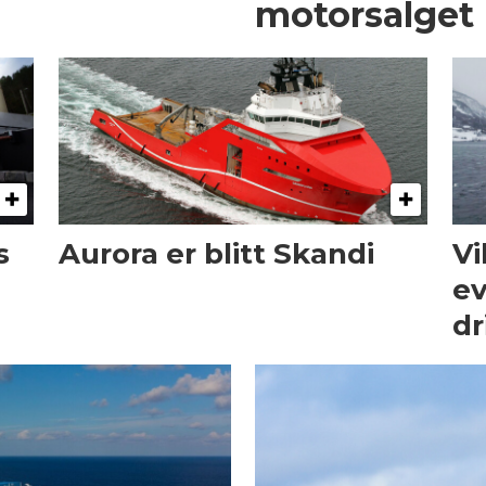
motorsalget
s
Aurora er blitt Skandi
Vi
ev
dr