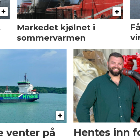
t
Få
Markedet kjølnet i
vi
sommervarmen
Hentes inn fo
e venter på