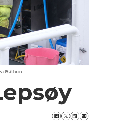
iva Bøthun
Lepsøy