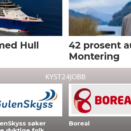
med Hull
42 prosent a
Montering
KYST24JOBB
eal
Westcon: Offshore
Energi ■ Maritim