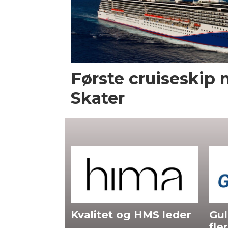
Første cruiseskip 
Skater
 HMS leder
GulenSkyss søker
Bor
flere dyktige folk