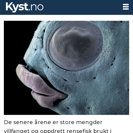
De senere årene er store mengder
villfanget og oppdrett rensefisk brukt i