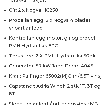
ferskvannskjølt
Gir: 2 x Nogva HC258
Propellanlegg: 2 x Nogva 4 bladet
vribart anlegg
Kontrollanlegg motor, gir og propell:
PMH Hydraulikk EPC
Thrustere: 2 X PMH Hydraulikk 50hk
Generator: 57 kW John Deere 4045
Kran: Palfinger 65002(M)G m/6,5T vinsj
Capstaner: Adria Winch 2 stk 1T, 3T og
8T
Slepe- og ankerhåndteringsvinsj: MB