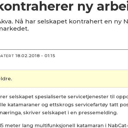
kontraherer ny arbe
 Akva. Nå har selskapet kontrahert en ny
 markedet.
18.02.2018 - 01:15
DATERT
ldre.
erer selskapet spesialiserte servicetjenester til o
lle katamaraner og ettskrogs servicefartøy tatt p
snæringa, skriver selskapet i en pressemelding.
5 meter lang multifunksjonell katamaran i NabCat-s