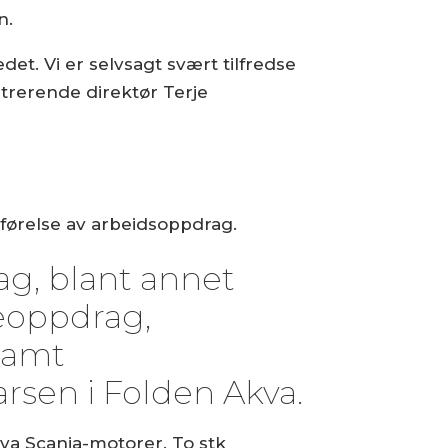
n.
et. Vi er selvsagt svært tilfredse
trerende direktør Terje
utførelse av arbeidsoppdrag.
ag, blant annet
peoppdrag,
 samt
rsen i Folden Akva.
va Scania-motorer. To stk