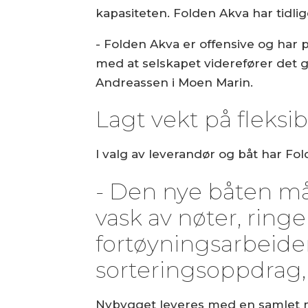
kapasiteten. Folden Akva har tidli
- Folden Akva er offensive og har p
med at selskapet viderefører det 
Andreassen i Moen Marin.
Lagt vekt på fleksibi
I valg av leverandør og båt har Fold
- Den nye båten må
vask av nøter, ring
fortøyningsarbeider
sorteringsoppdrag, 
Nybygget leveres med en samlet mo