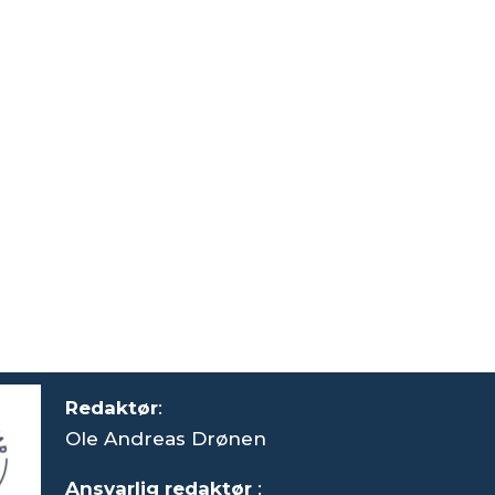
Redaktør
:
Ole Andreas Drønen
Ansvarlig redaktør
: