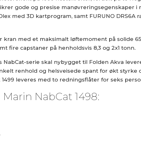
 sikrer gode og presise manøvreringsegenskaper i 
t, Olex med 3D kartprogram, samt FURUNO DRS6A r
er kran med et maksimalt løftemoment på solide 65
mt fire capstaner på henholdsvis 8,3 og 2x1 tonn.
s NabCat-serie skal nybygget til Folden Akva leve
kelt renhold og helsveisede spant for økt styrke o
1499 leveres med to redningsflåter for seks perso
n Marin NabCat 1498:
r