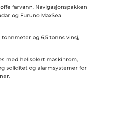
røffe farvann. Navigasjonspakken
adar og Furuno MaxSea
 tonnmeter og 6,5 tonns vinsj,
res med helisolert maskinrom,
g soliditet og alarmsystemer for
ner.