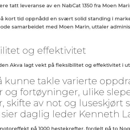
gere tatt leveranse av en NabCat 1350 fra Moen Mari
å kort tid oppnådd en svært solid standing i marked
gode samarbeidet med Moen Marin, uttaler adminis
litet og effektivitet
en Akva lagt vekt på fleksibilitet og effektivitet i 
 kunne takle varierte oppdr
er og fortøyninger, ulike sle
, skifte av not og luseskjørt
sier daglig leder Kenneth La
toreffekt på 1000 hestekrefter, fordelt på to Nog