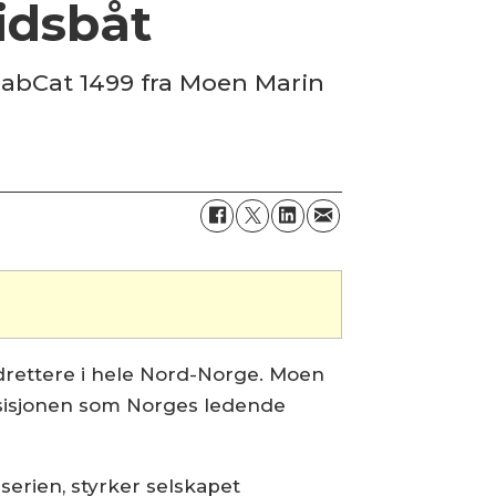
idsbåt
 NabCat 1499 fra Moen Marin
ppdrettere i hele Nord-Norge. Moen
osisjonen som Norges ledende
erien, styrker selskapet