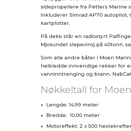
sidepropellere fra Petters Marine
inkluderer Simrad AP70 autopilo
kartplotter.
På dekk står en radiostyrt Palfing
Mjosundet slepevinsj på 40tonn, sa
Som alle andre båter i Moen Marin
helkledde innvendige rekker for en
vanninntrenging og brann. NabCat 
Nøkkeltall for Moe
Lengde: 14,99 meter
Bredde: 10,00 meter
Motoreffekt: 2 x 500 hestekrefte