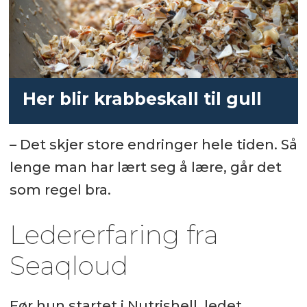
Her blir krabbeskall til gull
– Det skjer store endringer hele tiden. Så
lenge man har lært seg å lære, går det
som regel bra.
Ledererfaring fra
Seaqloud
Før hun startet i Nutrishell, ledet