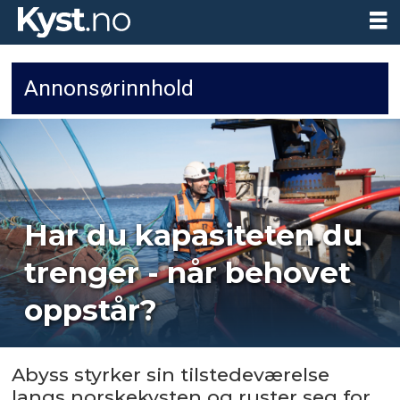
Annonsørinnhold
Har du kapasiteten du
trenger - når behovet
oppstår?
Abyss styrker sin tilstedeværelse
langs norskekysten og ruster seg for