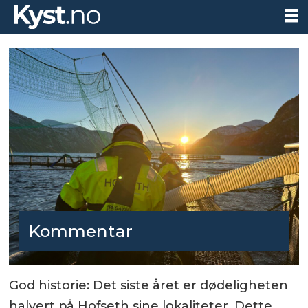
Kommentar
God historie: Det siste året er dødeligheten
halvert på Hofseth sine lokaliteter. Dette