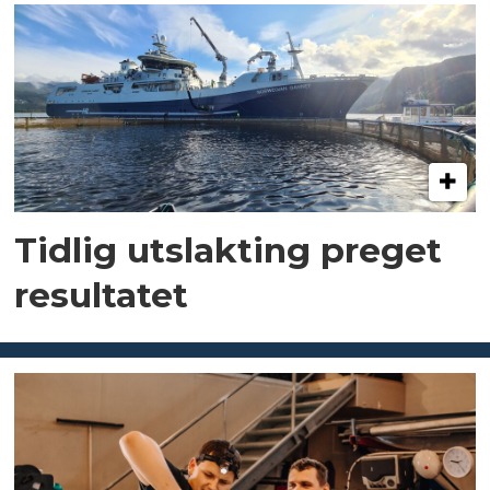
Tidlig utslakting preget
resultatet