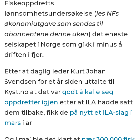
Fiskeoppdretts
lønnsomhetsundersøkelse (
les NFs
økonomiutgave som sendes til
abonnentene denne uken
) det eneste
selskapet i Norge som gikk i minus å
driften i fjor.
Etter at daglig leder Kurt Johan
Svendsen for et år siden uttalte til
Kyst.no at det var
godt å kalle seg
oppdretter igjen
etter at ILA hadde satt
dem tilbake, fikk de
på nytt et ILA-slag i
mars
i år
Og i mai ble det klart at
nær 300 000 fisk