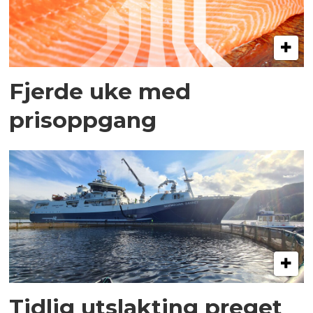
Fjerde uke med
prisoppgang
Tidlig utslakting preget