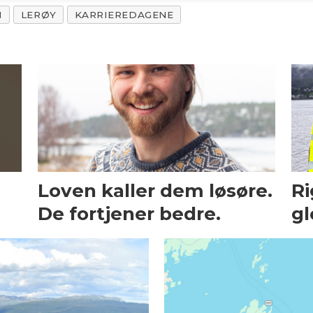
I
LERØY
KARRIEREDAGENE
Loven kaller dem løsøre.
Ri
De fortjener bedre.
gl