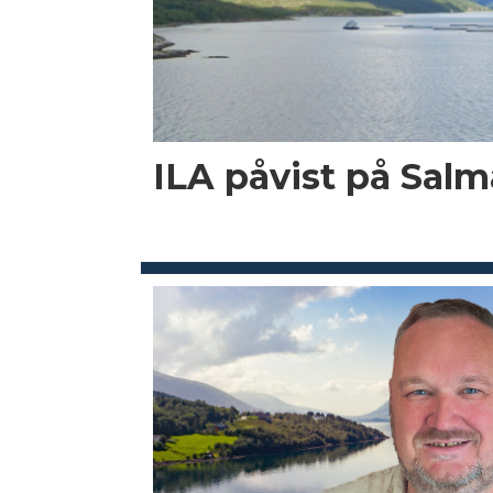
ILA påvist på Salma