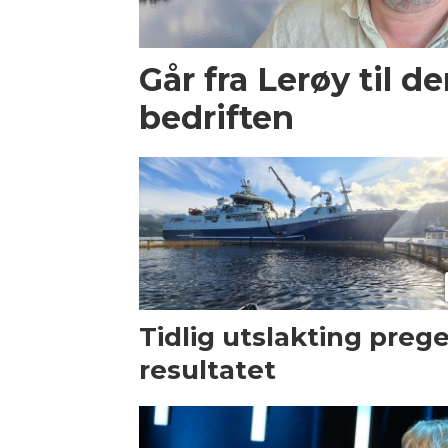
Går fra Lerøy til d
bedriften
Tidlig utslakting preg
resultatet