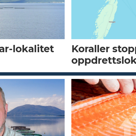
r-lokalitet
Koraller sto
oppdrettslok