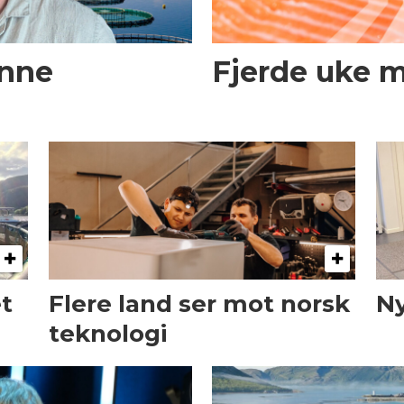
enne
Fjerde uke 
et
Flere land ser mot norsk
Ny
teknologi