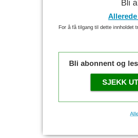
Bli 
Allerede
For å få tilgang til dette innhold
Bli abonnent og le
SJEKK U
All