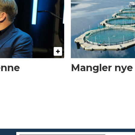
enne
Mangler nye t