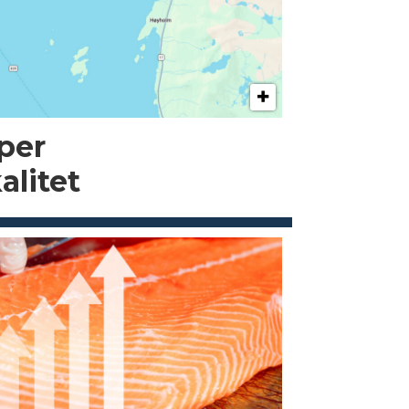
pper
alitet