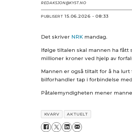
REDAKSJON@KYST.NO
15.06.2026 - 08:33
PUBLISERT
Det skriver
NRK
mandag.
Ifølge tiltalen skal mannen ha fåt
millioner kroner ved hjelp av for
Mannen er også tiltalt for å ha lur
bilforhandler tap i forbindelse med 
Påtalemyndigheten mener mannen br
KVARV
AKTUELT