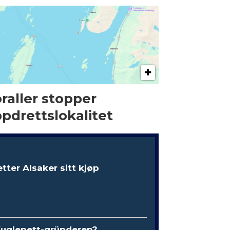
raller stopper
pdrettslokalitet
etter Alsaker sitt kjøp
fuglenett-gründeren?