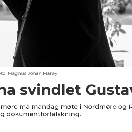
oto: Magnus Johan Marøy
å ha svindlet Gust
dmøre må mandag møte i Nordmøre og Roms
 og dokumentforfalskning.