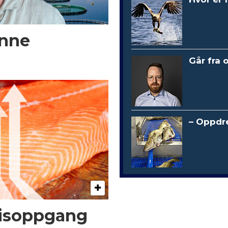
enne
Går fra 
– Oppdre
risoppgang