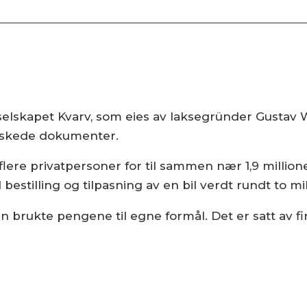
t selskapet Kvarv, som eies av laksegründer
Gustav 
falskede dokumenter.
t flere privatpersoner for til sammen nær 1,9 million
bestilling og tilpasning av en bil verdt rundt to mi
ukte pengene til egne formål. Det er satt av fire