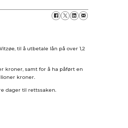
Witzøe
, til å utbetale lån på over 1,2
er kroner, samt for å ha påført en
llioner kroner.
 dager til rettssaken.