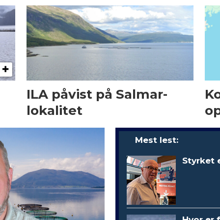
ILA påvist på Salmar-
Ko
lokalitet
op
Mest lest:
Styrket 
Hvor er 