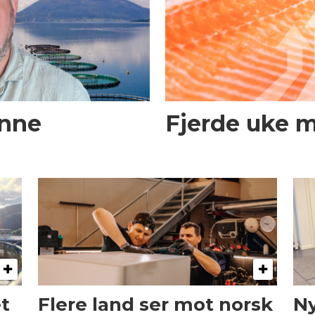
enne
Fjerde uke 
et
Flere land ser mot norsk
Ny