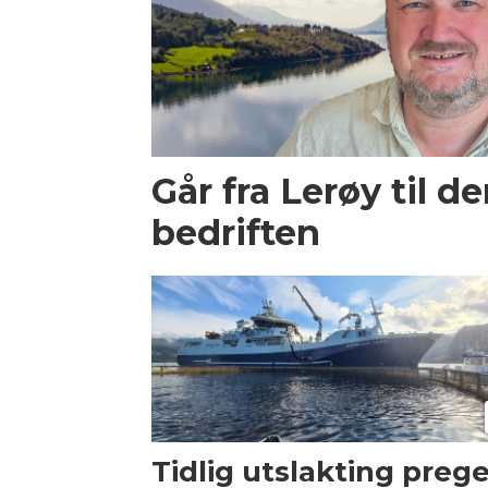
Går fra Lerøy til d
bedriften
Tidlig utslakting preg