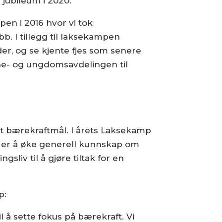
jubileum i 2020.
pen i 2016 hvor vi tok
. I tillegg til laksekampen
der, og se kjente fjes som senere
barne- og ungdomsavdelingen til
t bærekraftmål. I årets Laksekamp
w er å øke generell kunnskap om
liv til å gjøre tiltak for en
p:
l å sette fokus på bærekraft. Vi