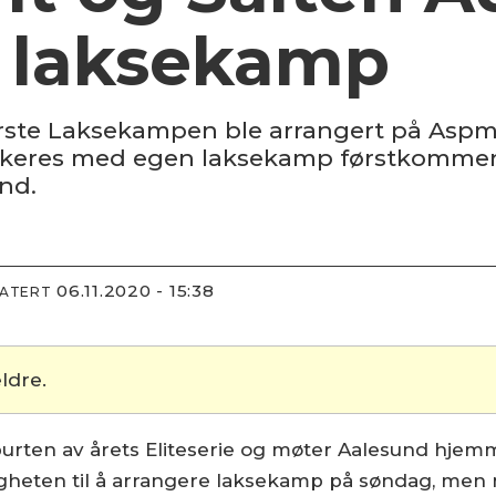
d laksekamp
 første Laksekampen ble arrangert på Asp
arkeres med egen laksekamp førstkomme
nd.
06.11.2020 - 15:38
DATERT
ldre.
ttspurten av årets Eliteserie og møter Aalesund h
gheten til å arrangere laksekamp på søndag, men 