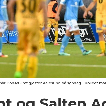
 når Bodø/Glimt gjester Aalesund på søndag. Jubileet m
t og Salten Aq