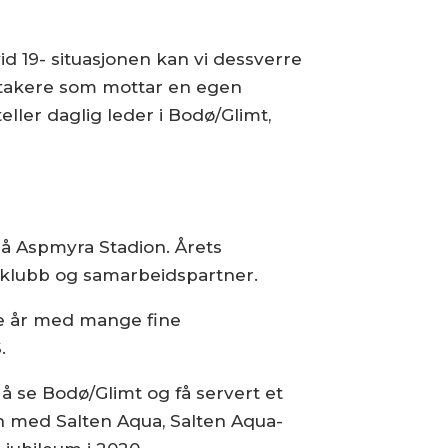
d 19- situasjonen kan vi dessverre
eltakere som mottar en egen
ller daglig leder i Bodø/Glimt,
 på Aspmyra Stadion. Årets
 klubb og samarbeidspartner.
de år med mange fine
.
å se Bodø/Glimt og få servert et
 med Salten Aqua, Salten Aqua-