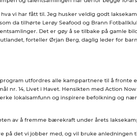
ampen og talentsamlingen har derfor begge 10-års 
hva vi har fått til. Jeg husker veldig godt laksekam
om da tilhørte Lerøy Seafood og Brann Fotballklubb
lentsamlinger. Det er gøy å se tilbake på gamle bil
 i utlandet, forteller Ørjan Berg, daglig leder for 
t
ogram utfordres alle kamppartnere til å fronte e
mål nr. 14, Livet i Havet. Hensikten med Action No
rke lokalsamfunn og inspirere befolkning og nærings
heten av å fremme bærekraft under årets laksekam
e på det vi jobber med, og vil bruke anledningen ti