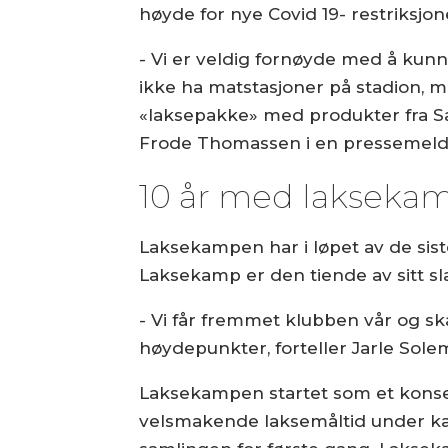
høyde for nye Covid 19- restriksjo
- Vi er veldig fornøyde med å kunn
ikke ha matstasjoner på stadion, 
«laksepakke» med produkter fra Sal
Frode Thomassen i en pressemeld
10 år med lakseka
Laksekampen har i løpet av de siste
Laksekamp er den tiende av sitt s
- Vi får fremmet klubben vår og s
høydepunkter, forteller Jarle Sole
Laksekampen startet som et konsept
velsmakende laksemåltid under ka