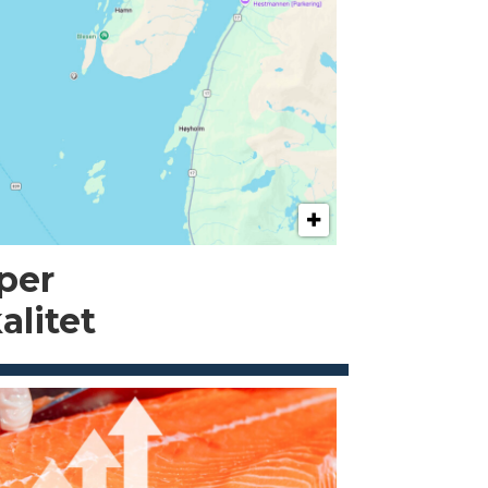
pper
alitet