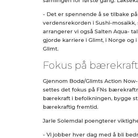
samlingen for første gang. Laksek
- Det er spennende å se tilbake på 
verdensrekorden i Sushi-mosaikk, s
arrangerer vi også Salten Aqua- ta
gjorde karriere i Glimt, i Norge og
Glimt.
Fokus på bærekraf
Gjennom Bodø/Glimts Action Now-pr
settes det fokus på FNs bærekraft
bærekraft i befolkningen, bygge ste
bærekraftig fremtid.
Jarle Solemdal poengterer viktig
- Vi jobber hver dag med å bli bedr