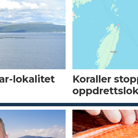
r-lokalitet
Koraller sto
oppdrettslok