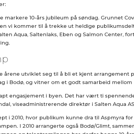
ner:
e markere 10-års jubileum på søndag. Grunnet Covi
men vi kommer til å trekke ut heldige publikumsd
ten Aqua, Saltenlaks, Eben og Salmon Center, forte
ing.
mp
 årene utviklet seg til å bli et kjent arrangement
lag i Bodø, og vitner om et godt samarbeid mellom
kapt engasjement i byen. Det har vært ti spennen
mdal, viseadministrerende direktør i Salten Aqua AS
 i 2010, hvor publikum kunne dra til Aspmyra for 
mpen. I 2010 arrangerte også Bodø/Glimt, sammen