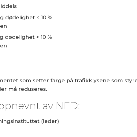
iddels
g dødelighet < 10 %
ten
g dødelighet < 10 %
ten
mentet som setter farge på trafikklysene som styr
ler må reduseres.
ppnevnt av NFD:
ngsinstituttet (leder)
t