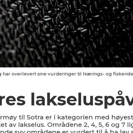
 har overlevert sine vurderinger til Nærings- og fiskeri
eres lakseluspå
møy til Sotra er i kategorien med høyes
et av lakselus. Områdene 2, 4, 5, 6 og 7 
nde syv områdene er vurdert til å ha lav 