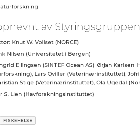
 naturforskning
pnevnt av Styringsgruppen
tør: Knut W. Vollset (NORCE)
k Nilsen (Universitetet i Bergen)
id Ellingsen (SINTEF Ocean AS), Ørjan Karlsen, Ha
urforskning), Lars Qviller (Veterinærinstituttet), Jo
hristian Stige (Veterinærinstituttet), Ola Ugedal (No
S. Lien (Havforskningsinstituttet)
FISKEHELSE