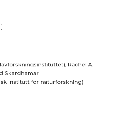
:
vforskningsinstituttet), Rachel A.
frid Skardhamar
rsk institutt for naturforskning)