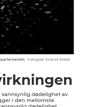
departementet.
Fotograf: Erlend Astad
virkningen
t sannsynlig dødelighet av
ligger i den mellomste
sannsynlig dødelighet.