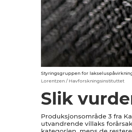
Styringsgruppen for lakseluspåvirkning
Lorentzen / Havforskningsinstituttet
Slik vurd
Produksjonsområde 3 fra Kar
utvandrende villaks forårsak
kategorien, mens de restere