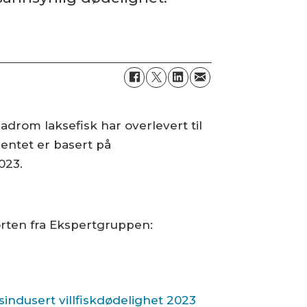
rom laksefisk har overlevert til
entet er basert på
023.
orten fra Ekspertgruppen:
indusert villfiskdødelighet 2023