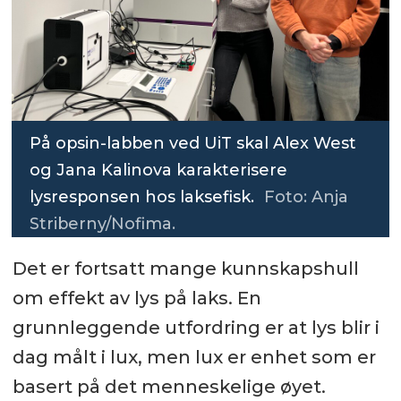
På opsin-labben ved UiT skal Alex West
og Jana Kalinova karakterisere
lysresponsen hos laksefisk.
Foto: Anja
Striberny/Nofima.
Det er fortsatt mange kunnskapshull
om effekt av lys på laks. En
grunnleggende utfordring er at lys blir i
dag målt i lux, men lux er enhet som er
basert på det menneskelige øyet.