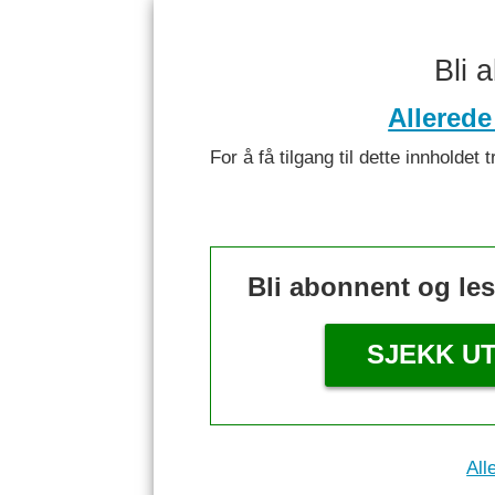
Bli 
Allerede
For å få tilgang til dette innhold
Bli abonnent og le
SJEKK U
All