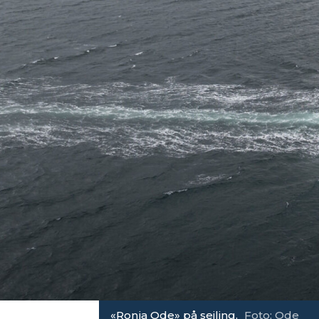
«Ronja Ode» på seiling.
Foto: Ode