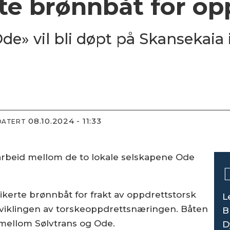
te brønnbåt for o
e» vil bli døpt på Skansekaia
08.10.2024 - 11:33
DATERT
arbeid mellom de to lokale selskapene Ode
ikerte brønnbåt for frakt av oppdrettstorsk
L
utviklingen av torskeoppdrettsnæringen. Båten
B
d mellom Sølvtrans og Ode.
D