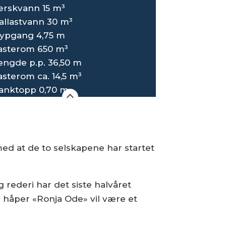
erskvann 15 m³
allastvann 30 m³
ypgang 4,75 m
asterom 650 m³
engde p.p. 36,50 m
asterom ca. 14,5 m³
anktopp 0,70 m
 med at de to selskapene har startet
 rederi har det siste halvåret
s håper «Ronja Ode» vil være et