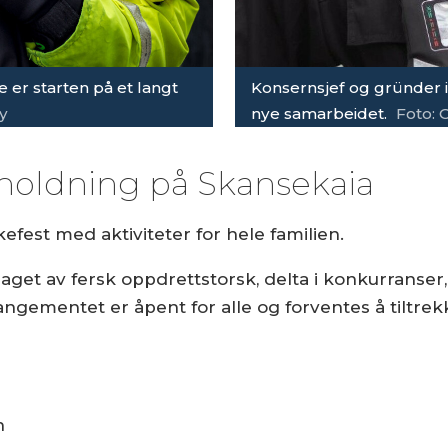
e er starten på et langt
Konsernsjef og gründer i
y
nye samarbeidet.
Foto: 
rholdning på Skansekaia
kefest med aktiviteter for hele familien.
laget av fersk oppdrettstorsk, delta i konkurrans
rangementet er åpent for alle og forventes å tiltr
on