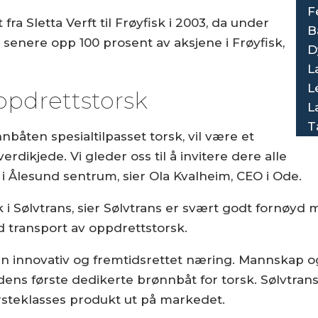
F
fra Sletta Verft til Frøyfisk i 2003, da under
B
 senere opp 100 prosent av aksjene i Frøyfisk,
D
L
L
pdrettstorsk
L
T
båten spesialtilpasset torsk, vil være et
verdikjede. Vi gleder oss til å invitere dere alle
i Ålesund sentrum, sier Ola Kvalheim, CEO i Ode.
k i Sølvtrans, sier Sølvtrans er svært godt fornøyd
 transport av oppdrettstorsk.
en innovativ og fremtidsrettet næring. Mannskap og
rdens første dedikerte brønnbåt for torsk. Sølvtran
 førsteklasses produkt ut på markedet.