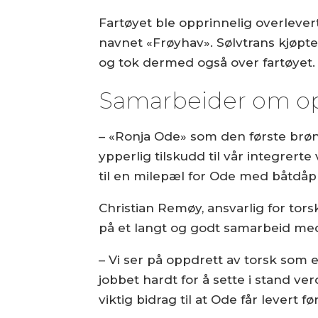
Fartøyet ble opprinnelig overlevert 
navnet «Frøyhav». Sølvtrans kjøpte
og tok dermed også over fartøyet.
Samarbeider om op
– «Ronja Ode» som den første brønn
ypperlig tilskudd til vår integrerte 
til en milepæl for Ode med båtdåp 
Christian Remøy, ansvarlig for tors
på et langt og godt samarbeid med
– Vi ser på oppdrett av torsk som 
jobbet hardt for å sette i stand ve
viktig bidrag til at Ode får levert