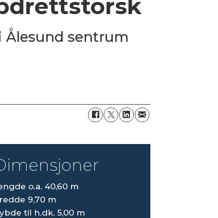
ppdrettstorsk
 i Ålesund sentrum
Dimensjoner
engde o.a. 40,60 m
redde 9,70 m
ybde til h.dk. 5,00 m