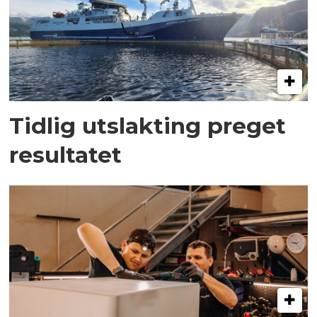
Tidlig utslakting preget
resultatet