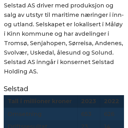
Selstad AS driver med produksjon og
salg av utstyr til maritime næringer i inn-
og utland. Selskapet er lokalisert i Måløy
i Kinn kommune og har avdelinger i
Tromsø, Senjahopen, Sørreisa, Andenes,
Svolvær, Uskedal, ålesund og Solund.
Selstad AS inngår i konsernet Selstad
Holding AS.
Selstad
Tall i millioner kroner
2023
2022
Omsetning
653
626
Driftsresultat
23
14