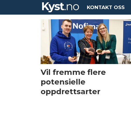
KONTAKT OSS
Tag:
aquaculture
europe
2020
Vil fremme flere
potensielle
oppdrettsarter