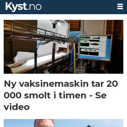
Tag:
austefjorden
smolt
Ny vaksinemaskin tar 20
000 smolt i timen - Se
video