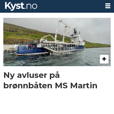
Tag:
færøynene
Ny avluser på
brønnbåten MS Martin